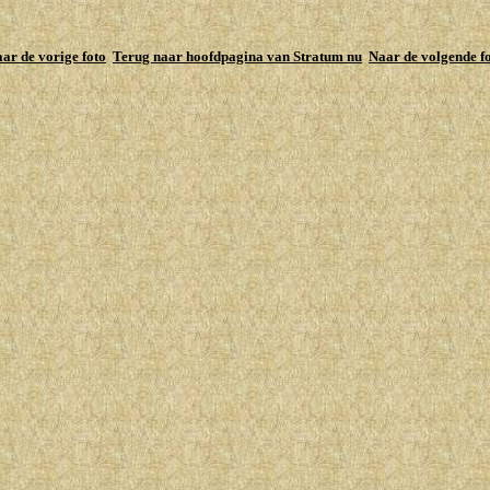
ar de vorige foto
Terug naar hoofdpagina van Stratum nu
Naar de volgende f