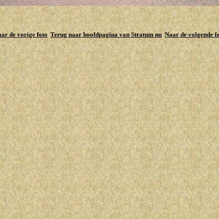
ar de vorige foto
Terug naar hoofdpagina van Stratum nu
Naar de volgende f