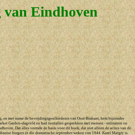
g van Eindhoven
rlog, en met name de bevrijdingsgeschiedenis van Oost-Brabant, hem bijzonder
Market Garden-slagveld en had tientallen gesprekken met mensen - militairen en
hoven. Dat alles vormde de basis voor dit boek, dat niet alleen de acties van de
Brabantse burgers in die dramatische september-weken van 1944. Karel Margry is