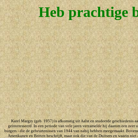
Heb prachtige 
Karel Margry (geb. 1957) is afkomstig uit Aalst en studeerde geschiedenis a
geïnteresseerd. In een periode van vele jaren verzamelde hij daarom een zeer 
burgers - die de gebeurtenissen van 1944 van nabij hebben meegemaakt. Bovendien
Amerikanen en Britten beschrijft, maar ook die van de Duitsers en waarin niet