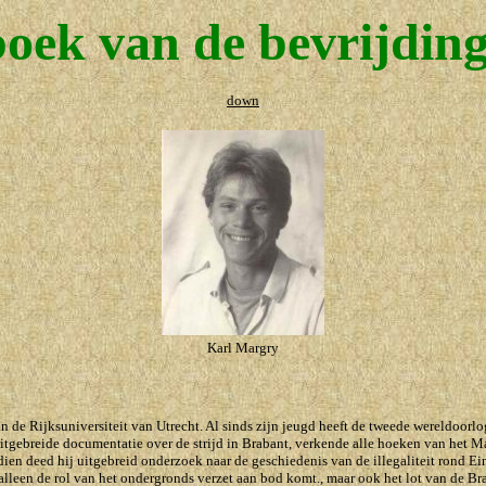
boek van de bevrijdin
down
Karl Margry
an de Rijksuniversiteit van Utrecht. Al sinds zijn jeugd heeft de tweede wereldoo
uitgebreide documentatie over de strijd in Brabant, verkende alle hoeken van het 
 deed hij uitgebreid onderzoek naar de geschiedenis van de illegaliteit rond Eind
 alleen de rol van het ondergronds verzet aan bod komt., maar ook het lot van de 