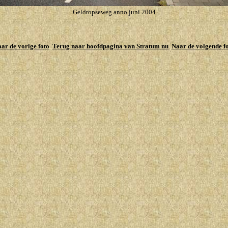
Geldropseweg anno juni 2004
ar de vorige foto
Terug naar hoofdpagina van Stratum nu
Naar de volgende f